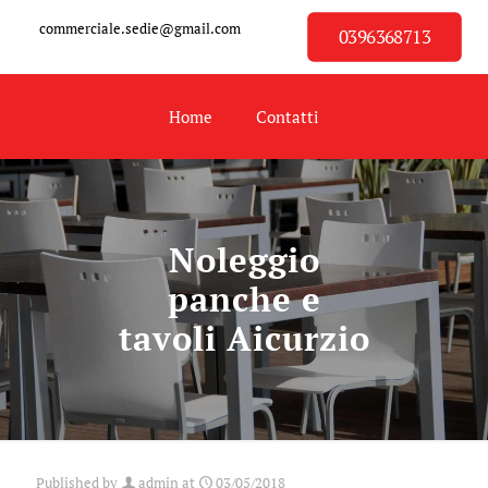
commerciale.sedie@gmail.com
0396368713
Home
Contatti
Noleggio
panche e
tavoli Aicurzio
Published by
admin
at
03/05/2018