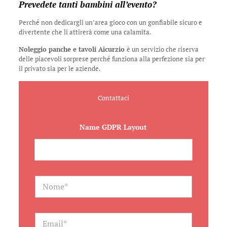
Prevedete tanti bambini all’evento?
Perché non dedicargli un’area gioco con un gonfiabile sicuro e
divertente che li attirerà come una calamita.
Noleggio panche e tavoli Aicurzio
è un servizio che riserva
delle piacevoli sorprese perché funziona alla perfezione sia per
il privato sia per le aziende.
Contattaci
Name GDPR Layout
N
a
m
e
*
E
m