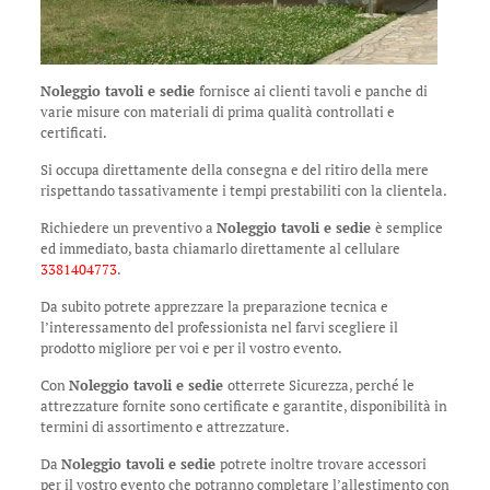
Noleggio tavoli e sedie
fornisce ai clienti tavoli e panche di
varie misure con materiali di prima qualità controllati e
certificati.
Si occupa direttamente della consegna e del ritiro della mere
rispettando tassativamente i tempi prestabiliti con la clientela.
Richiedere un preventivo a
Noleggio tavoli e sedie
è semplice
ed immediato, basta chiamarlo direttamente al cellulare
3381404773
.
Da subito potrete apprezzare la preparazione tecnica e
l’interessamento del professionista nel farvi scegliere il
prodotto migliore per voi e per il vostro evento.
Con
Noleggio tavoli e sedie
otterrete Sicurezza, perché le
attrezzature fornite sono certificate e garantite, disponibilità in
termini di assortimento e attrezzature.
Da
Noleggio tavoli e sedie
potrete inoltre trovare accessori
per il vostro evento che potranno completare l’allestimento con