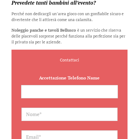
Prevedete tanti bambini all’evento?
Perché non dedicargli un’area gioco con un gonfiabile sicuro e
divertente che li attirerà come una calamita.
Noleggio panche e tavoli Bellusco
è un servizio che riserva
delle piacevoli sorprese perché funziona alla perfezione sia per
il privato sia per le aziende.
Contattaci
Accettazione Telefono Name
N
a
m
e
*
E
m