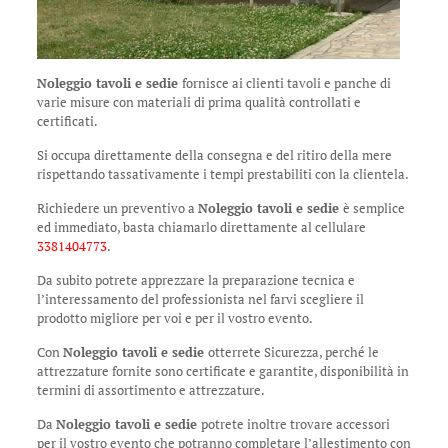
Noleggio tavoli e sedie
fornisce ai clienti tavoli e panche di
varie misure con materiali di prima qualità controllati e
certificati.
Si occupa direttamente della consegna e del ritiro della mere
rispettando tassativamente i tempi prestabiliti con la clientela.
Richiedere un preventivo a
Noleggio tavoli e sedie
è semplice
ed immediato, basta chiamarlo direttamente al cellulare
3381404773
.
Da subito potrete apprezzare la preparazione tecnica e
l’interessamento del professionista nel farvi scegliere il
prodotto migliore per voi e per il vostro evento.
Con
Noleggio tavoli e sedie
otterrete Sicurezza, perché le
attrezzature fornite sono certificate e garantite, disponibilità in
termini di assortimento e attrezzature.
Da
Noleggio tavoli e sedie
potrete inoltre trovare accessori
per il vostro evento che potranno completare l’allestimento con