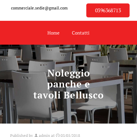
commerciale.sedie@gmail.com
0396368713
Home
Contatti
Noleggio
panche e
tavoli Bellusco
Published by
admin
at
03/05/2018