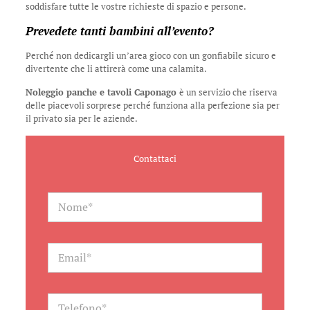
soddisfare tutte le vostre richieste di spazio e persone.
Prevedete tanti bambini all’evento?
Perché non dedicargli un’area gioco con un gonfiabile sicuro e
divertente che li attirerà come una calamita.
Noleggio panche e tavoli Caponago
è un servizio che riserva
delle piacevoli sorprese perché funziona alla perfezione sia per
il privato sia per le aziende.
Contattaci
N
a
m
e
*
E
m
a
i
l
T
*