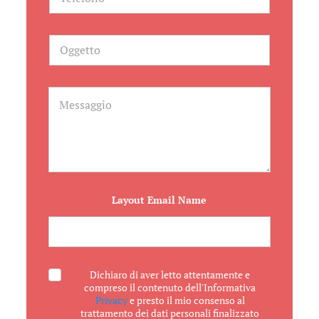
e
l
e
f
O
o
g
n
g
o
e
t
M
t
e
o
s
s
a
g
g
i
o
Layout Email Name
A
Dichiaro di aver letto attentamente e
c
compreso il contenuto dell'Informativa
c
Privacy
e presto il mio consenso al
e
trattamento dei dati personali finalizzato