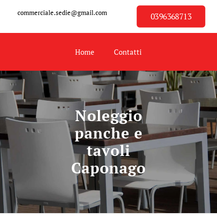
commerciale.sedie@gmail.com
0396368713
Home
Contatti
Noleggio
panche e
tavoli
Caponago