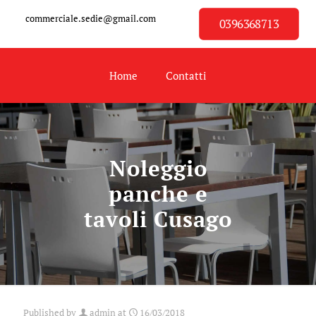
commerciale.sedie@gmail.com
0396368713
Home
Contatti
Noleggio
panche e
tavoli Cusago
Published by
admin
at
16/03/2018