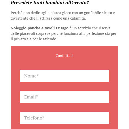
Prevedete tanti bambini all’evento?
Perché non dedicargli un’area gioco con un gonfiabile sicuro e
divertente che li attirerà come una calamita.
Noleggio panche e tavoli Cusago
è un servizio che riserva
delle piacevoli sorprese perché funziona alla perfezione sia per
il privato sia per le aziende.
Contattaci
N
a
m
e
*
E
m
a
i
l
T
*
e
l
e