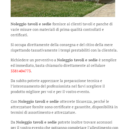
Noleggio tavoli e sedie
fornisce ai clienti tavoli e panche di
varie misure con materiali di prima qualità controllati e
certificati.
Si occupa direttamente della consegna e del ritiro della mere
rispettando tassativamente i tempi prestabiliti con la clientela.
Richiedere un preventivo a
Noleggio tavoli e sedie
è semplice
ed immediato, basta chiamarlo direttamente al cellulare
3381404773
.
Da subito potrete apprezzare la preparazione tecnica e
l’interessamento del professionista nel farvi scegliere il
prodotto migliore per voi e per il vostro evento.
Con
Noleggio tavoli e sedie
otterrete Sicurezza, perché le
attrezzature fornite sono certificate e garantite, disponibilità in
termini di assortimento e attrezzature.
Da
Noleggio tavoli e sedie
potrete inoltre trovare accessori
per il vostro evento che potranno completare l’allestimento con