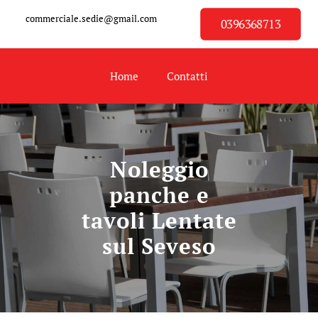
commerciale.sedie@gmail.com
0396368713
Home
Contatti
Noleggio
panche e
tavoli Lentate
sul Seveso