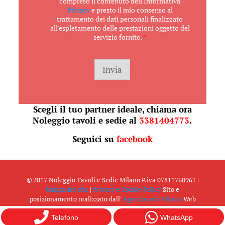
compreso il contenuto dell'Informativa
c
Privacy
e presto il mio consenso al
e
trattamento dei dati personali finalizzato
t
all'espletamento delle prestazioni oggetto del
t
servizio fornito.
*
a
z
i
o
Invia
n
e
G
D
Scegli il tuo partner ideale, chiama ora
P
Noleggio tavoli e sedie
R
al
3381404773
.
*
Seguici su
facebook
© 2017 Noleggio Tavoli e Sedie Milano P.iva 07811760961 |
Mappa del sito
|
Privacy e Cookie Policy
Sito e
posizionamento realizzato dall'
Agenzia web Milano
Web
Revolution.
Telefono
WhatsApp