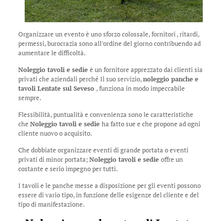
Organizzare un evento è uno sforzo colossale, fornitori , ritardi,
permessi, burocrazia sono all’ordine del giorno contribuendo ad
aumentare le difficoltà.
Noleggio tavoli e sedie
è un fornitore apprezzato dai clienti sia
privati che aziendali perché Il suo servizio,
noleggio panche e
tavoli Lentate sul Seveso
, funziona in modo impeccabile
sempre.
Flessibilità, puntualità e convenienza sono le caratteristiche
che
Noleggio tavoli e sedie
ha fatto sue e che propone ad ogni
cliente nuovo o acquisito.
Che dobbiate organizzare eventi di grande portata o eventi
privati di minor portata;
Noleggio tavoli e sedie
offre un
costante e serio impegno per tutti.
I tavoli e le panche messe a disposizione per gli eventi possono
essere di vario tipo, in funzione delle esigenze del cliente e del
tipo di manifestazione.