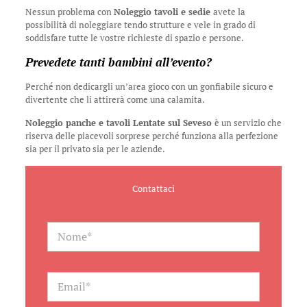
Nessun problema con
Noleggio tavoli e sedie
avete la
possibilità di noleggiare tendo strutture e vele in grado di
soddisfare tutte le vostre richieste di spazio e persone.
Prevedete tanti bambini all’evento?
Perché non dedicargli un’area gioco con un gonfiabile sicuro e
divertente che li attirerà come una calamita.
Noleggio panche e tavoli Lentate sul Seveso
è un servizio che
riserva delle piacevoli sorprese perché funziona alla perfezione
sia per il privato sia per le aziende.
Contattaci
N
a
m
e
*
E
m
a