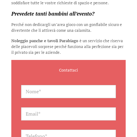
soddisfare tutte le vostre richieste di spazio e persone.
Prevedete tanti bambini all’evento?
Perché non dedicargli un’area gioco con un gonfiabile sicuro e
divertente che li attirerà come una calamita.
Noleggio panche e tavoli Parabiago
è un servizio che riserva
delle piacevoli sorprese perché funziona alla perfezione sia per
il privato sia per le aziende.
Contattaci
N
a
m
e
*
E
m
a
i
l
T
*