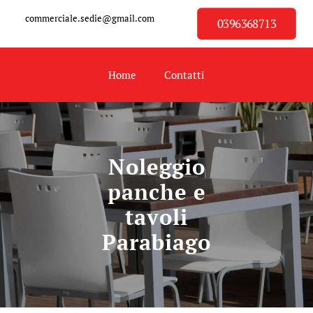
commerciale.sedie@gmail.com
0396368713
Home
Contatti
Noleggio
panche e
tavoli
Parabiago