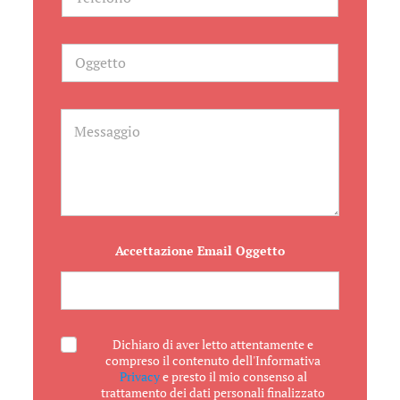
e
l
e
f
O
o
g
n
g
o
e
t
M
t
e
o
s
s
a
g
g
i
o
Accettazione Email Oggetto
A
Dichiaro di aver letto attentamente e
c
compreso il contenuto dell'Informativa
c
Privacy
e presto il mio consenso al
e
trattamento dei dati personali finalizzato