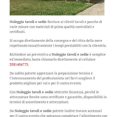
Noleggio tavoli e sedie
fornisce ai clienti tavoli e panche di
varie misure con materiali di prima qualità controllati e
certificati.
Si occupa direttamente della consegna e del ritiro della mere
rispettando tassativamente i tempi prestabiliti con la clientela.
Richiedere un preventivo a
Noleggio tavoli e sedie
è semplice
ed immediato, basta chiamarlo direttamente al cellulare
3381404773
.
Da subito potrete apprezzare la preparazione tecnica e
l’interessamento del professionista nel farvi scegliere il
prodotto migliore per voi e per il vostro evento.
Con
Noleggio tavoli e sedie
otterrete Sicurezza, perché le
attrezzature fornite sono certificate e garantite, disponibilità in
termini di assortimento e attrezzature.
Da
Noleggio tavoli e sedie
potrete inoltre trovare accessori
per il vostro evento che potranno completare l’allestimento con