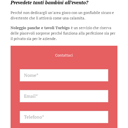
Prevedete tanti bambini all’evento?
Perché non dedicargli un’area gioco con un gonfiabile sicuro e
divertente che li attirerà come una calamita.
Noleggio panche e tavoli Turbigo
è un servizio che riserva
delle piacevoli sorprese perché funziona alla perfezione sia per
il privato sia per le aziende.
Contattaci
N
a
m
e
*
E
m
a
i
l
T
*
e
l
e