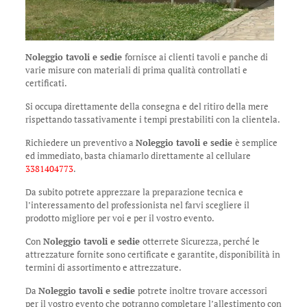
Noleggio tavoli e sedie
fornisce ai clienti tavoli e panche di
varie misure con materiali di prima qualità controllati e
certificati.
Si occupa direttamente della consegna e del ritiro della mere
rispettando tassativamente i tempi prestabiliti con la clientela.
Richiedere un preventivo a
Noleggio tavoli e sedie
è semplice
ed immediato, basta chiamarlo direttamente al cellulare
3381404773
.
Da subito potrete apprezzare la preparazione tecnica e
l’interessamento del professionista nel farvi scegliere il
prodotto migliore per voi e per il vostro evento.
Con
Noleggio tavoli e sedie
otterrete Sicurezza, perché le
attrezzature fornite sono certificate e garantite, disponibilità in
termini di assortimento e attrezzature.
Da
Noleggio tavoli e sedie
potrete inoltre trovare accessori
per il vostro evento che potranno completare l’allestimento con