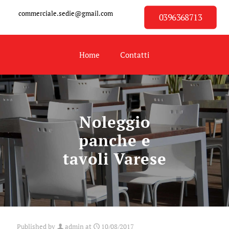
commerciale.sedie@gmail.com
0396368713
Home
Contatti
Noleggio
panche e
tavoli Varese
Published by
admin
at
10/08/2017