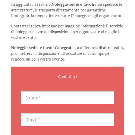
In aggiunta, il servizio
Noleggio sedie e tavoli
non spedisce le
attrezzature, le trasporta direttamente per garantirne
l’integrità, la tempistica e ridurre l’impegno degli organizzatori.
Contattaci senza impegno per maggiori informazioni; il servizio
di noleggio e a vostra disposizione per organizzare al meglio il
vostro evento.
Noleggio sedie e tavoli Canegrate
,
a differenza di altre realtà,
può mettervi a disposizione attrezzature di vario tipo per
rendere unico il vostro evento.
Contattaci
N
a
m
e
*
E
m
a
i