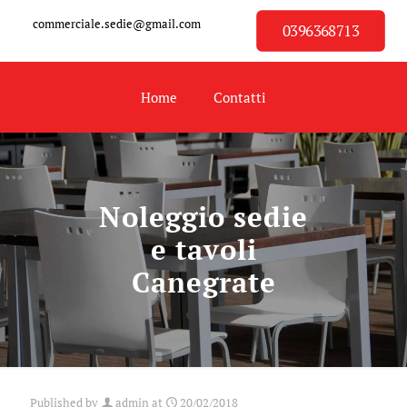
commerciale.sedie@gmail.com
0396368713
Home
Contatti
Noleggio sedie
e tavoli
Canegrate
Published by
admin
at
20/02/2018