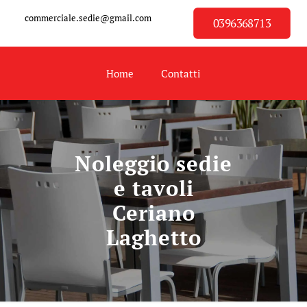
commerciale.sedie@gmail.com
0396368713
Home
Contatti
Noleggio sedie
e tavoli
Ceriano
Laghetto