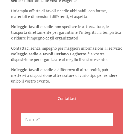
sedie
si adattano alle vostre esigenze.
Un’ampia offerta di tavoli e sedie abbinabili con forme,
materiali e dimensioni differenti, vi aspetta.
Noleggio tavoli e sedie
non spedisce le attrezzature, le
trasporta direttamente per garantirne l’integrità, la tempistica
e ridurre l’impegno degli organizzatori.
Contattaci senza impegno per maggiori informazioni; il servizio
Noleggio sedie e tavoli Ceriano Laghetto
è a vostra
disposizione per organizzare al meglio il vostro evento.
Noleggio tavoli e sedie
a differenza di altre realtà, può
mettervi a disposizione attrezzature di vario tipo per rendere
unico il vostro evento.
Contattaci
N
a
m
e