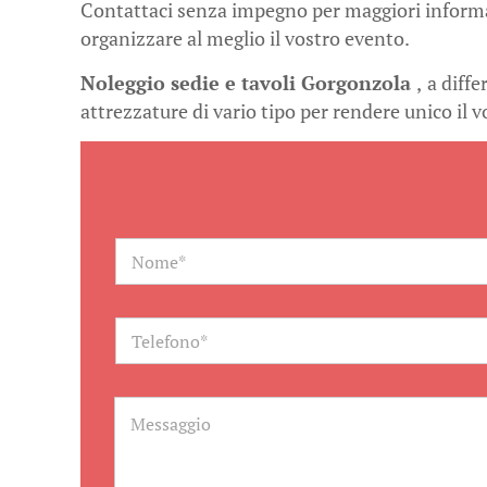
Contattaci senza impegno per maggiori informazi
organizzare al meglio il vostro evento.
Noleggio sedie e tavoli Gorgonzola
,
a diffe
attrezzature di vario tipo per rendere unico il 
N
a
m
e
*
T
e
l
e
f
M
o
e
n
s
o
s
a