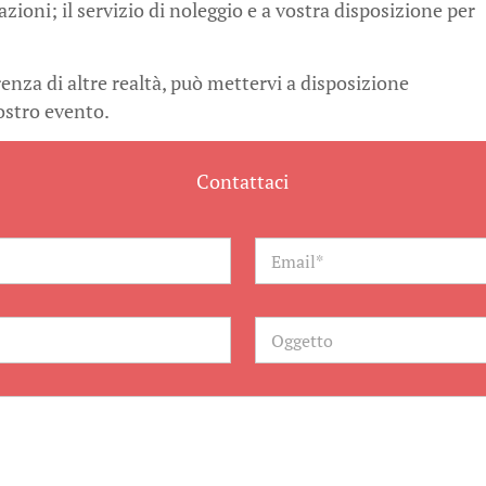
oni; il servizio di noleggio e a vostra disposizione per
renza di altre realtà, può mettervi a disposizione
vostro evento.
Contattaci
E
m
a
i
l
O
*
g
g
e
t
t
o