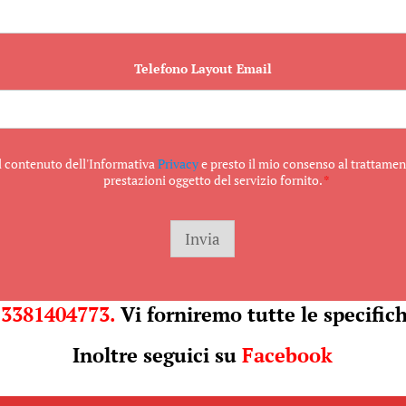
Telefono Layout Email
il contenuto dell'Informativa
Privacy
e presto il mio consenso al trattament
prestazioni oggetto del servizio fornito.
*
Invia
l
3381404773.
Vi forniremo tutte le specifich
Inoltre seguici su
Facebook