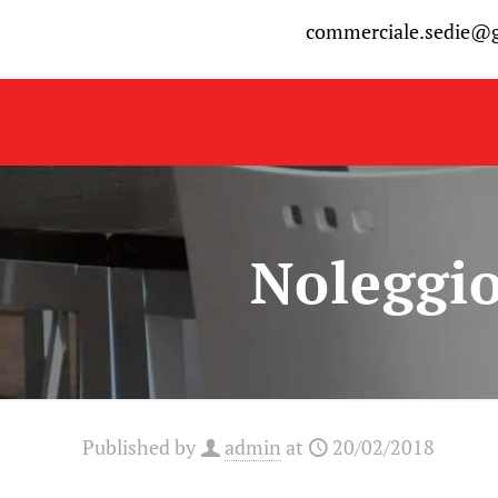
commerciale.sedie@
Noleggio
Published by
admin
at
20/02/2018