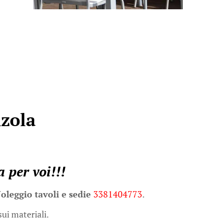
nzola
a per voi!!!
oleggio tavoli e sedie
3381404773
.
sui materiali.