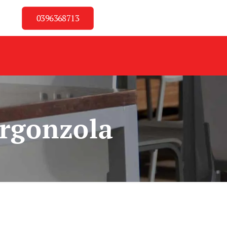
0396368713
orgonzola