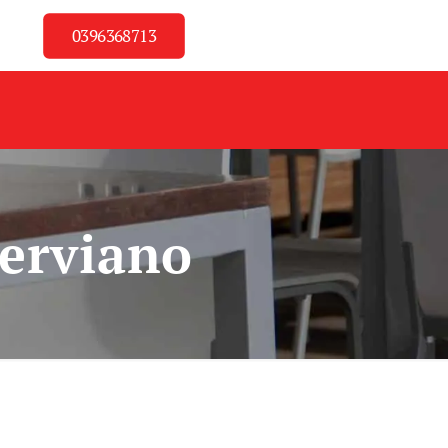
0396368713
Nerviano