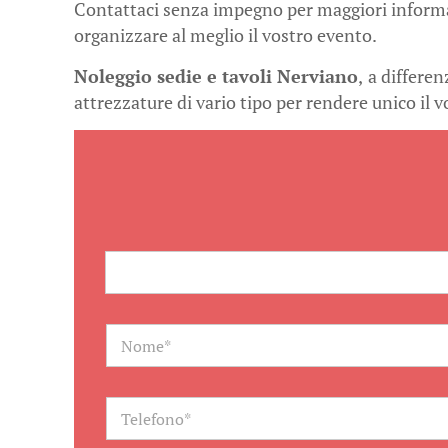
Contattaci senza impegno per maggiori informazi
organizzare al meglio il vostro evento.
Noleggio sedie e tavoli Nerviano
,
a differen
attrezzature di vario tipo per rendere unico il 
N
a
m
e
*
T
e
l