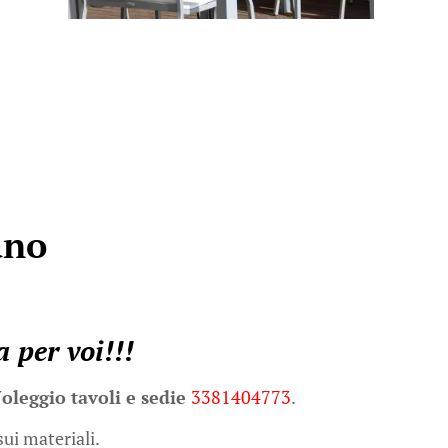
iano
a per voi!!!
oleggio tavoli e sedie
3381404773
.
sui materiali.