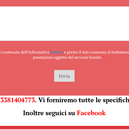
e
t
t
o
il contenuto dell'Informativa
Privacy
e presto il mio consenso al trattament
prestazioni oggetto del servizio fornito.
*
Invia
l
3381404773.
Vi forniremo tutte le specifich
Inoltre seguici su
Facebook