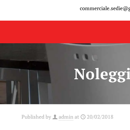
commerciale.sedie@
Noleggi
Published by
admin
at
20/02/2018