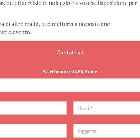
oni; il servizio di noleggio e a vostra disposizione per
za di altre realtà, può mettervi a disposizione
vostro evento.
Contattaci
Accettazione GDPR Name
E
m
a
i
l
O
*
g
g