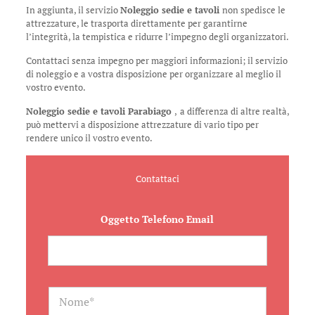
In aggiunta, il servizio
Noleggio sedie e tavoli
non spedisce le
attrezzature, le trasporta direttamente per garantirne
l’integrità, la tempistica e ridurre l’impegno degli organizzatori.
Contattaci senza impegno per maggiori informazioni; il servizio
di noleggio e a vostra disposizione per organizzare al meglio il
vostro evento.
Noleggio sedie e tavoli Parabiago
,
a differenza di altre realtà,
può mettervi a disposizione attrezzature di vario tipo per
rendere unico il vostro evento.
Contattaci
Oggetto Telefono Email
N
a