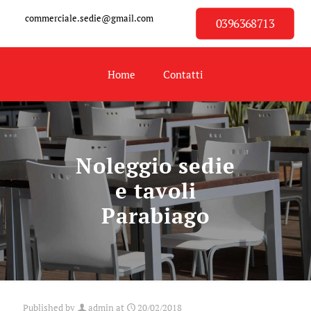
commerciale.sedie@gmail.com
0396368713
Home
Contatti
Noleggio sedie
e tavoli
Parabiago
Published by
admin
at
20/02/2018