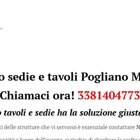
c…
o sedie e tavoli Pogliano 
Chiamaci ora!
338140477
 tavoli e sedie
ha la soluzione giust
zi delle strutture che vi servono è essenziale contattare
N
ità e luogo dell’evento, si rischia di sbagliare la scelta 