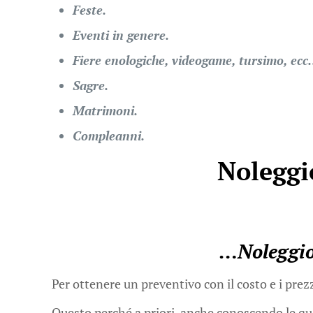
Feste.
Eventi in genere.
Fiere enologiche, videogame, tursimo, ec
Sagre.
Matrimoni.
Compleanni.
Noleggi
…
Noleggio
Per ottenere un preventivo con il costo e i prez
Questo perché a priori, anche conoscendo le quant