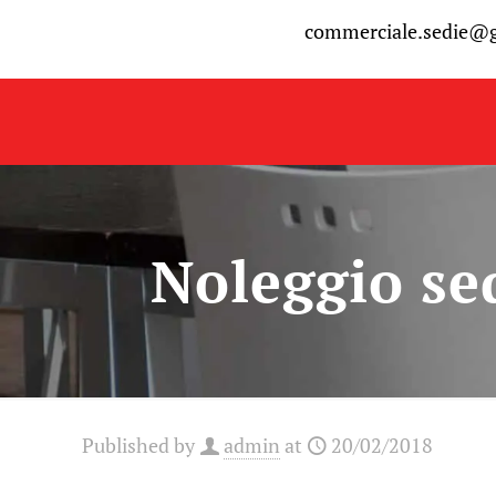
commerciale.sedie@
Noleggio se
Published by
admin
at
20/02/2018