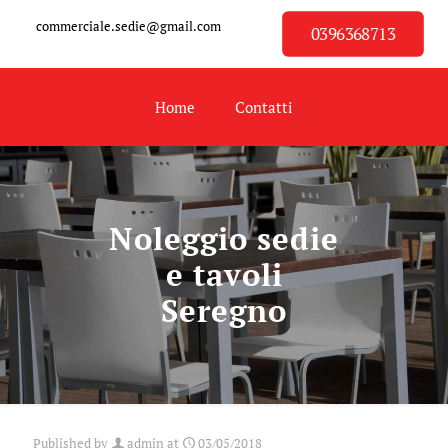
commerciale.sedie@gmail.com
0396368713
Home
Contatti
Noleggio sedie
e tavoli
Seregno
Published by
admin
at
03/05/2018