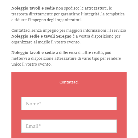
Noleggio tavoli e sedie
non spedisce le attrezzature, le
trasporta direttamente per garantirne l’integrità, la tempistica
e ridurre l’impegno degli organizzatori.
Contattaci senza impegno per maggiori informazioni; il servizio
Noleggio sedie e tavoli Seregno
è a vostra disposizione per
organizzare al meglio il vostro evento.
Noleggio tavoli e sedie
a differenza di altre realtà, può
mettervi a disposizione attrezzature di vario tipo per rendere
unico il vostro evento.
Contattaci
N
a
m
e
*
E
m
a
i