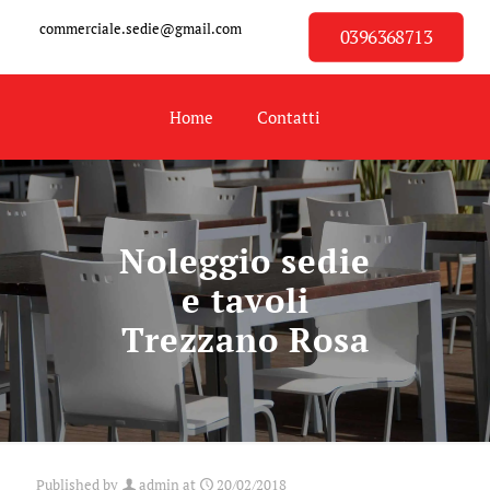
commerciale.sedie@gmail.com
0396368713
Home
Contatti
Noleggio sedie
e tavoli
Trezzano Rosa
Published by
admin
at
20/02/2018