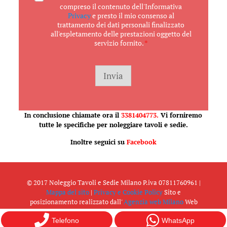
c
compreso il contenuto dell'Informativa
c
Privacy
e presto il mio consenso al
e
trattamento dei dati personali finalizzato
t
all'espletamento delle prestazioni oggetto del
t
servizio fornito.
*
a
z
i
o
Invia
n
e
G
D
In conclusione chiamate ora il
3381404773.
Vi forniremo
P
tutte le specifiche per noleggiare tavoli e sedie.
R
*
Inoltre seguici su
Facebook
© 2017 Noleggio Tavoli e Sedie Milano P.iva 07811760961 |
Mappa del sito
|
Privacy e Cookie Policy
Sito e
posizionamento realizzato dall'
Agenzia web Milano
Web
Revolution.
Telefono
WhatsApp