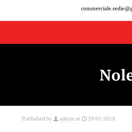
commerciale.sedie@
Nole
Published by
admin
at
29/01/2018