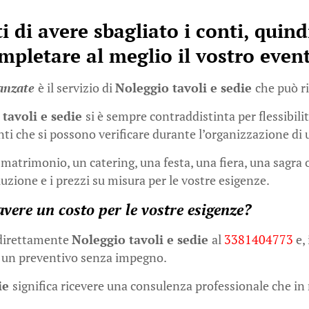
rti di avere sbagliato i conti, quin
mpletare al meglio il vostro even
ranzate
è il servizio di
Noleggio tavoli e sedie
che può ri
 tavoli e sedie
si è sempre contraddistinta per flessibilit
ti che si possono verificare durante l’organizzazione di
atrimonio, un catering, una festa, una fiera, una sagra 
luzione e i prezzi su misura per le vostre esigenze.
avere un costo per le vostre esigenze?
 direttamente
Noleggio tavoli e sedie
al
3381404773
e,
 e un preventivo senza impegno.
die
significa ricevere una consulenza professionale che in m