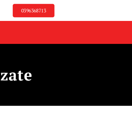
0396368713
nzate