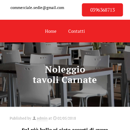
commerciale.sedie@gmail.com
0396368713
Home
Contatti
Noleggio
tavoli Carnate
Published by
admin
at
02/05/2018
Sul più bello vi siete accorti di avere