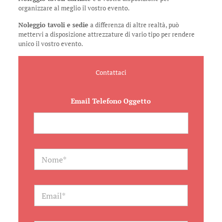
organizzare al meglio il vostro evento.
Noleggio tavoli e sedie
a differenza di altre realtà, può
mettervi a disposizione attrezzature di vario tipo per rendere
unico il vostro evento.
Contattaci
Email Telefono Oggetto
N
a
m
e
*
E
m
a
i