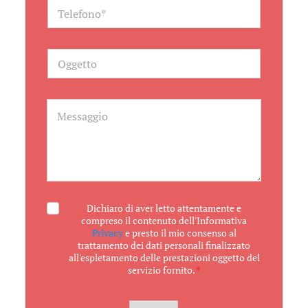
l
T
*
e
l
e
f
O
o
g
n
g
o
e
t
M
t
e
o
s
s
a
g
g
i
o
A
Dichiaro di aver letto attentamente e
c
compreso il contenuto dell'Informativa
c
Privacy
e presto il mio consenso al
e
trattamento dei dati personali finalizzato
t
all'espletamento delle prestazioni oggetto del
t
servizio fornito.
*
a
z
i