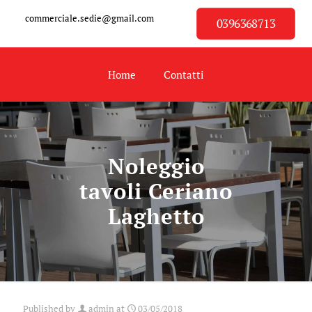
commerciale.sedie@gmail.com
0396368713
Home
Contatti
Noleggio
tavoli Ceriano
Laghetto
Published by
admin
at
03/05/2018