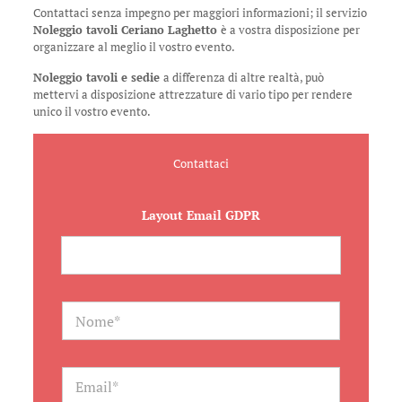
Contattaci senza impegno per maggiori informazioni; il servizio
Noleggio tavoli Ceriano Laghetto
è a vostra disposizione per
organizzare al meglio il vostro evento.
Noleggio tavoli e sedie
a differenza di altre realtà, può
mettervi a disposizione attrezzature di vario tipo per rendere
unico il vostro evento.
Contattaci
Layout Email GDPR
N
a
m
e
*
E
m