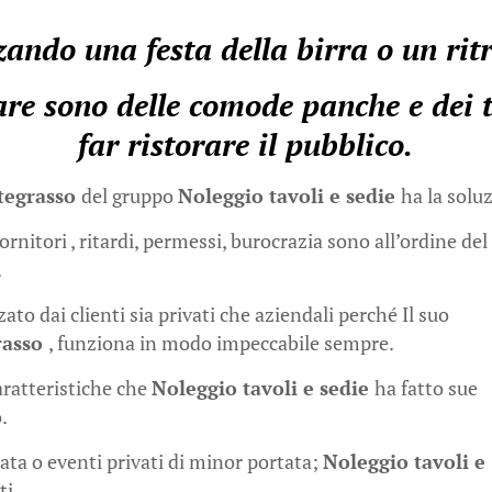
ando una festa della birra o un rit
e sono delle comode panche e dei ta
far ristorare il pubblico.
ategrasso
del gruppo
Noleggio tavoli e sedie
ha la solu
rnitori , ritardi, permessi, burocrazia sono all’ordine del
.
ato dai clienti sia privati che aziendali perché Il suo
rasso
, funziona in modo impeccabile sempre.
aratteristiche che
Noleggio tavoli e sedie
ha fatto sue
.
ta o eventi privati di minor portata;
Noleggio tavoli e
ti.