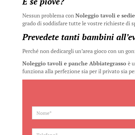
E se piove?
Nessun problema con
Noleggio tavoli e sedi
grado di soddisfare tutte le vostre richieste di 
Prevedete tanti bambini all’e
Perché non dedicargli un’area gioco con un gonfi
Noleggio tavoli e panche Abbiategrasso
è u
funziona alla perfezione sia per il privato sia pe
N
a
m
e
*
T