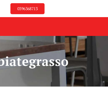
0396368713
biategrasso