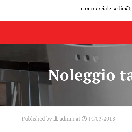
commerciale.sedie@
Noleggio t
Published by
admin
at
14/03/2018