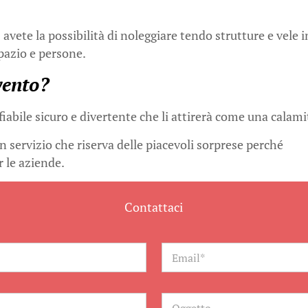
e
avete la possibilità di noleggiare tendo strutture e vele i
spazio e persone.
vento?
abile sicuro e divertente che li attirerà come una calami
n servizio che riserva delle piacevoli sorprese perché
r le aziende.
Contattaci
E
m
a
i
l
O
*