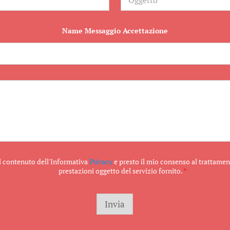
g
g
e
t
Name Messaggio Accettazione
t
o
il contenuto dell'Informativa
Privacy
e presto il mio consenso al trattament
prestazioni oggetto del servizio fornito.
*
Invia