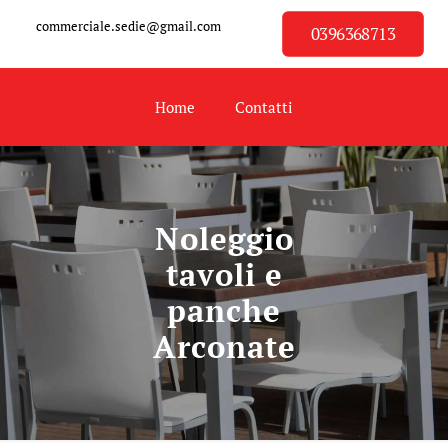
commerciale.sedie@gmail.com
0396368713
Home
Contatti
Noleggio
tavoli e
panche
Arconate