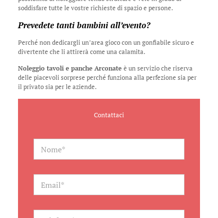
soddisfare tutte le vostre richieste di spazio e persone.
Prevedete tanti bambini all’evento?
Perché non dedicargli un’area gioco con un gonfiabile sicuro e
divertente che li attirerà come una calamita.
Noleggio tavoli e panche Arconate
è un servizio che riserva
delle piacevoli sorprese perché funziona alla perfezione sia per
il privato sia per le aziende.
Contattaci
N
a
m
e
*
E
m
a
i
l
T