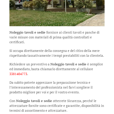
Noleggio tavoli e sedie
fornisce ai clienti tavoli e panche di
varie misure con materiali di prima qualità controllati e
certificati.
Si occupa direttamente della consegna e del ritiro della mere
rispettando tassativamente i tempi prestabiliti con la clientela.
Richiedere un preventivo a
Noleggio tavoli e sedie
è semplice
ed immediato, basta chiamarlo direttamente al cellulare
3381404773
.
Da subito potrete apprezzare la preparazione tecnica e
l’interessamento del professionista nel farvi scegliere il
prodotto migliore per voi e per il vostro evento.
Con
Noleggio tavoli e sedie
otterrete Sicurezza, perché le
attrezzature fornite sono certificate e garantite, disponibilità in
termini di assortimento e attrezzature.