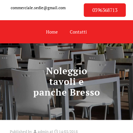
commerciale.sedie@gmail.com
0396368713
Home
Contatti
Noleggio
tavoli e
panche Bresso
Published by
admin
at
14/03/2018