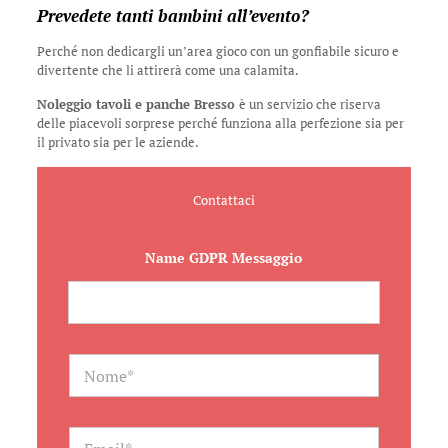
Prevedete tanti bambini all’evento?
Perché non dedicargli un’area gioco con un gonfiabile sicuro e
divertente che li attirerà come una calamita.
Noleggio tavoli e panche Bresso
è un servizio che riserva
delle piacevoli sorprese perché funziona alla perfezione sia per
il privato sia per le aziende.
Contattaci
Name GDPR Messaggio
N
a
m
e
*
E