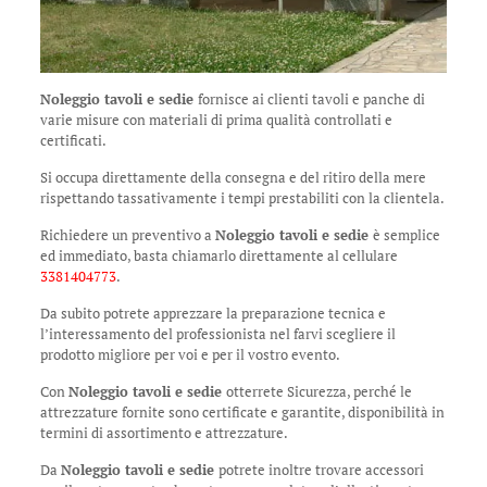
Noleggio tavoli e sedie
fornisce ai clienti tavoli e panche di
varie misure con materiali di prima qualità controllati e
certificati.
Si occupa direttamente della consegna e del ritiro della mere
rispettando tassativamente i tempi prestabiliti con la clientela.
Richiedere un preventivo a
Noleggio tavoli e sedie
è semplice
ed immediato, basta chiamarlo direttamente al cellulare
3381404773
.
Da subito potrete apprezzare la preparazione tecnica e
l’interessamento del professionista nel farvi scegliere il
prodotto migliore per voi e per il vostro evento.
Con
Noleggio tavoli e sedie
otterrete Sicurezza, perché le
attrezzature fornite sono certificate e garantite, disponibilità in
termini di assortimento e attrezzature.
Da
Noleggio tavoli e sedie
potrete inoltre trovare accessori