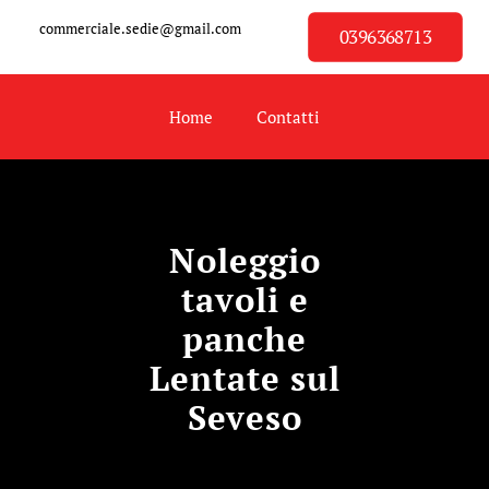
commerciale.sedie@gmail.com
0396368713
Home
Contatti
Noleggio
tavoli e
panche
Lentate sul
Seveso