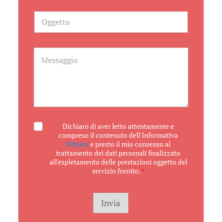
e
f
O
o
g
n
g
o
e
t
M
t
e
o
s
s
a
g
g
i
o
A
Dichiaro di aver letto attentamente e
c
compreso il contenuto dell'Informativa
c
Privacy
e presto il mio consenso al
e
trattamento dei dati personali finalizzato
t
all'espletamento delle prestazioni oggetto del
t
servizio fornito.
*
a
z
i
o
Invia
n
e