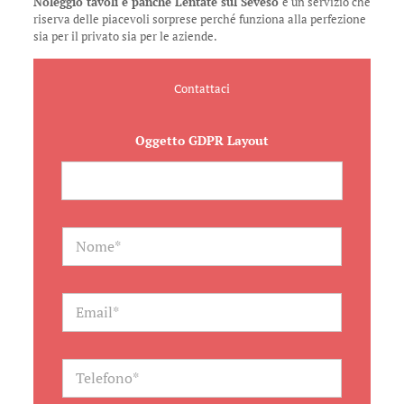
Noleggio tavoli e panche Lentate sul Seveso
è un servizio che
riserva delle piacevoli sorprese perché funziona alla perfezione
sia per il privato sia per le aziende.
Contattaci
Oggetto GDPR Layout
N
a
m
e
*
E
m
a
i
l
T
*
e
l