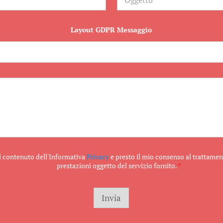
g
g
e
t
Layout GDPR Messaggio
t
o
il contenuto dell'Informativa
Privacy
e presto il mio consenso al trattament
prestazioni oggetto del servizio fornito.
*
Invia