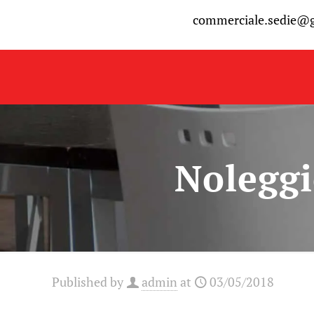
commerciale.sedie@
Noleggi
Published by
admin
at
03/05/2018