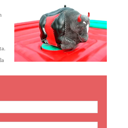
n
ta.
la