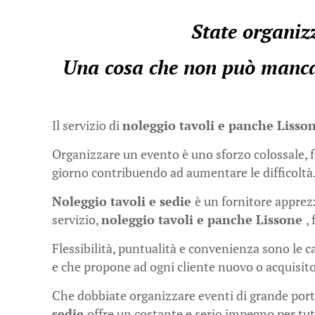
State organizz
Una cosa che non può mancar
Il servizio di
noleggio tavoli e panche Lisso
Organizzare un evento è uno sforzo colossale, fo
giorno contribuendo ad aumentare le difficoltà
Noleggio tavoli e sedie
è un fornitore apprezz
servizio,
noleggio tavoli e panche Lissone
,
Flessibilità, puntualità e convenienza sono le c
e che propone ad ogni cliente nuovo o acquisito
Che dobbiate organizzare eventi di grande porta
sedie
offre un costante e serio impegno per tut