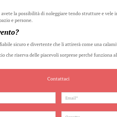
e
avete la possibilità di noleggiare tendo strutture e vele i
spazio e persone.
vento?
abile sicuro e divertente che li attirerà come una calami
zio che riserva delle piacevoli sorprese perché funziona al
Contattaci
E
m
a
i
l
O
*