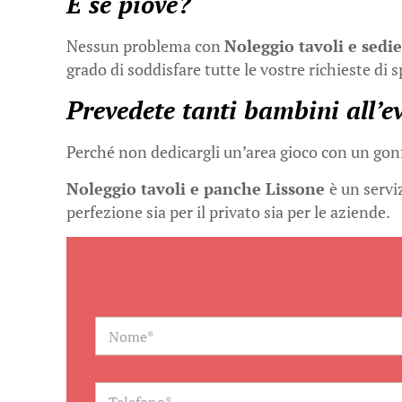
E se piove?
Nessun problema con
Noleggio tavoli e sedi
grado di soddisfare tutte le vostre richieste di 
Prevedete tanti bambini all’e
Perché non dedicargli un’area gioco con un gonfi
Noleggio tavoli e panche Lissone
è un servi
perfezione sia per il privato sia per le aziende.
N
a
m
e
*
T