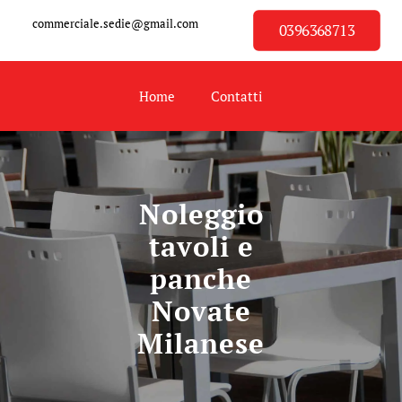
commerciale.sedie@gmail.com
0396368713
Home
Contatti
Noleggio
tavoli e
panche
Novate
Milanese