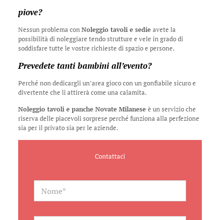
piove?
Nessun problema con
Noleggio tavoli e sedie
avete la
possibilità di noleggiare tendo strutture e vele in grado di
soddisfare tutte le vostre richieste di spazio e persone.
Prevedete tanti bambini all’evento?
Perché non dedicargli un’area gioco con un gonfiabile sicuro e
divertente che li attirerà come una calamita.
Noleggio tavoli e panche Novate Milanese
è un servizio che
riserva delle piacevoli sorprese perché funziona alla perfezione
sia per il privato sia per le aziende.
Contattaci
N
a
m
e
*
E