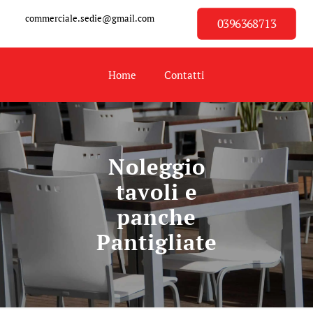
commerciale.sedie@gmail.com
0396368713
Home
Contatti
Noleggio
tavoli e
panche
Pantigliate