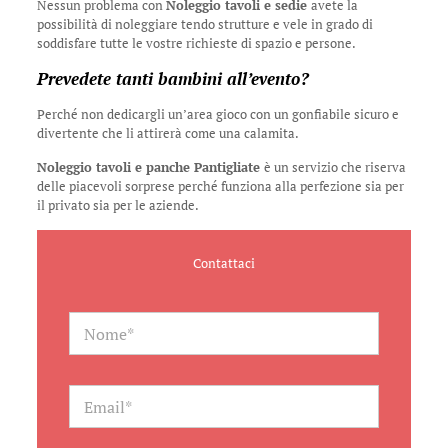
Nessun problema con
Noleggio tavoli e sedie
avete la
possibilità di noleggiare tendo strutture e vele in grado di
soddisfare tutte le vostre richieste di spazio e persone.
Prevedete tanti bambini all’evento?
Perché non dedicargli un’area gioco con un gonfiabile sicuro e
divertente che li attirerà come una calamita.
Noleggio tavoli e panche Pantigliate
è un servizio che riserva
delle piacevoli sorprese perché funziona alla perfezione sia per
il privato sia per le aziende.
Contattaci
N
a
m
e
*
E
m
a
i