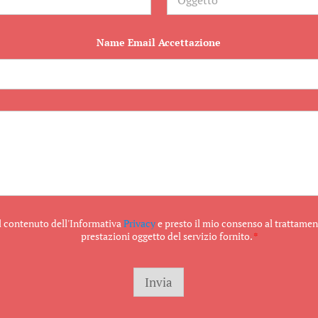
g
g
e
t
Name Email Accettazione
t
o
il contenuto dell'Informativa
Privacy
e presto il mio consenso al trattament
prestazioni oggetto del servizio fornito.
*
Invia