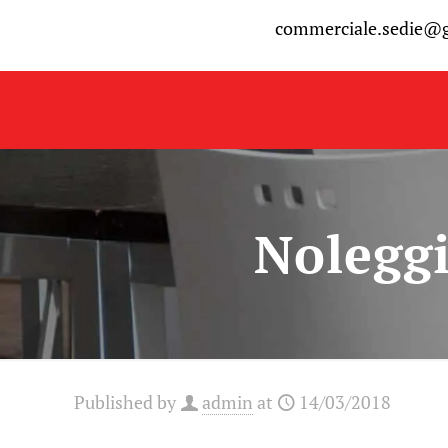
commerciale.sedie@
Noleggi
Published by
admin
at
14/03/2018