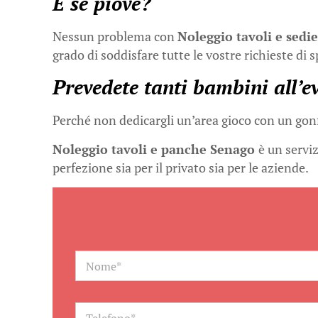
E se piove?
Nessun problema con
Noleggio tavoli e sedi
grado di soddisfare tutte le vostre richieste di 
Prevedete tanti bambini all’e
Perché non dedicargli un’area gioco con un gonfi
Noleggio tavoli e panche Senago
è un servi
perfezione sia per il privato sia per le aziende.
N
a
m
e
*
T