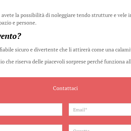
e
avete la possibilità di noleggiare tendo strutture e vele i
spazio e persone.
vento?
abile sicuro e divertente che li attirerà come una calami
zio che riserva delle piacevoli sorprese perché funziona al
Contattaci
E
m
a
i
l
O
*