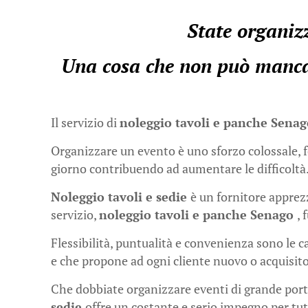
State organizz
Una cosa che non può mancar
Il servizio di
noleggio tavoli e panche Sena
Organizzare un evento è uno sforzo colossale, fo
giorno contribuendo ad aumentare le difficoltà
Noleggio tavoli e sedie
è un fornitore apprezz
servizio,
noleggio tavoli e panche Senago
,
Flessibilità, puntualità e convenienza sono le c
e che propone ad ogni cliente nuovo o acquisito
Che dobbiate organizzare eventi di grande porta
sedie
offre un costante e serio impegno per tut