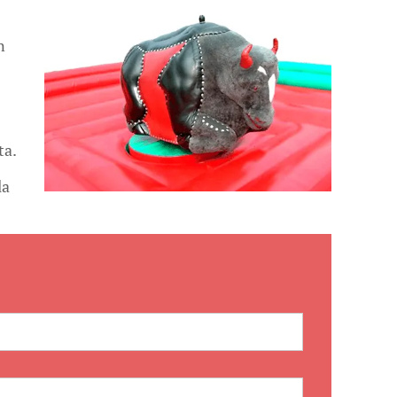
n
ta.
la