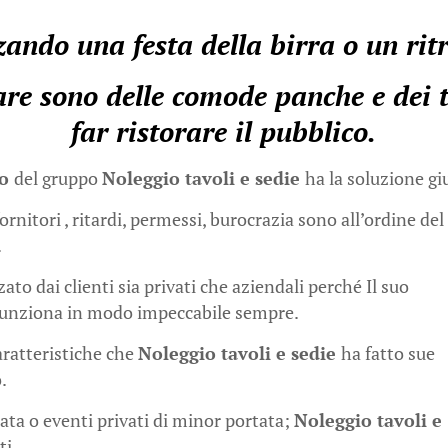
ando una festa della birra o un rit
e sono delle comode panche e dei ta
far ristorare il pubblico.
go
del gruppo
Noleggio tavoli e sedie
ha la soluzione gi
rnitori , ritardi, permessi, burocrazia sono all’ordine del
.
ato dai clienti sia privati che aziendali perché Il suo
 funziona in modo impeccabile sempre.
aratteristiche che
Noleggio tavoli e sedie
ha fatto sue
.
ta o eventi privati di minor portata;
Noleggio tavoli e
ti.