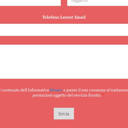
g
g
e
t
Telefono Layout Email
t
o
il contenuto dell'Informativa
Privacy
e presto il mio consenso al trattament
prestazioni oggetto del servizio fornito.
*
Invia