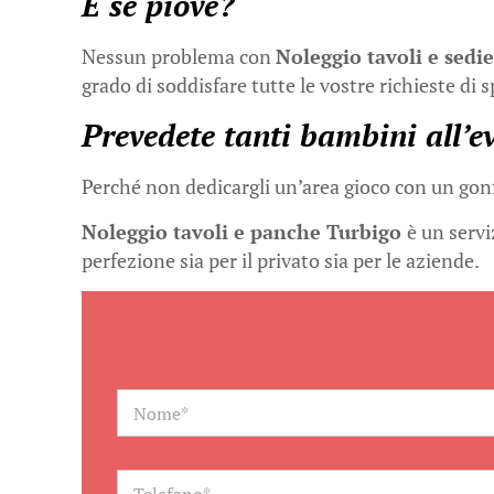
E se piove?
Nessun problema con
Noleggio tavoli e sedi
grado di soddisfare tutte le vostre richieste di 
Prevedete tanti bambini all’e
Perché non dedicargli un’area gioco con un gonfi
Noleggio tavoli e panche Turbigo
è un servi
perfezione sia per il privato sia per le aziende.
N
a
m
e
*
T