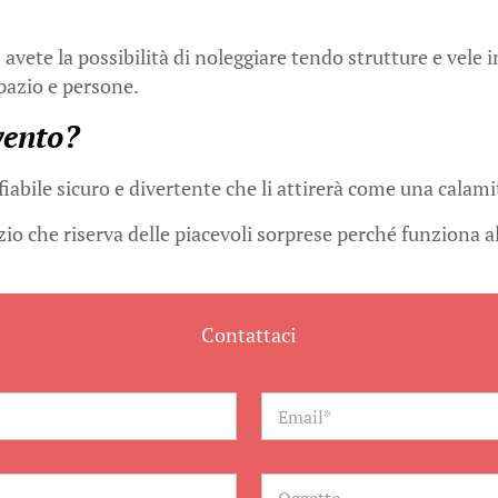
e
avete la possibilità di noleggiare tendo strutture e vele i
spazio e persone.
vento?
abile sicuro e divertente che li attirerà come una calami
zio che riserva delle piacevoli sorprese perché funziona a
Contattaci
E
m
a
i
l
O
*