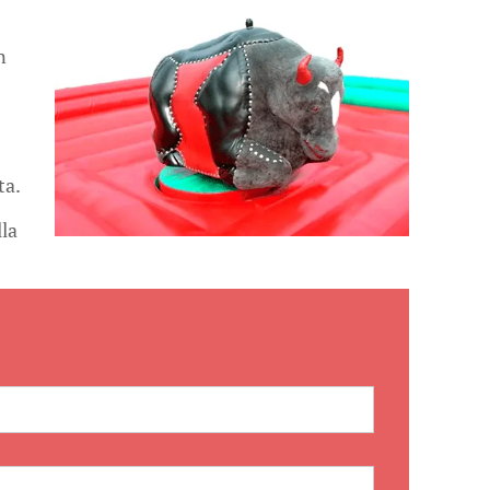
n
ta.
lla