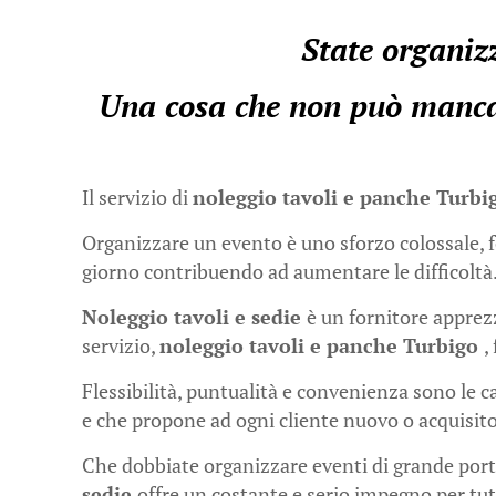
State organizz
Una cosa che non può mancar
Il servizio di
noleggio tavoli e panche Turb
Organizzare un evento è uno sforzo colossale, fo
giorno contribuendo ad aumentare le difficoltà
Noleggio tavoli e sedie
è un fornitore apprezz
servizio,
noleggio tavoli e panche Turbigo
,
Flessibilità, puntualità e convenienza sono le c
e che propone ad ogni cliente nuovo o acquisito
Che dobbiate organizzare eventi di grande porta
sedie
offre un costante e serio impegno per tut