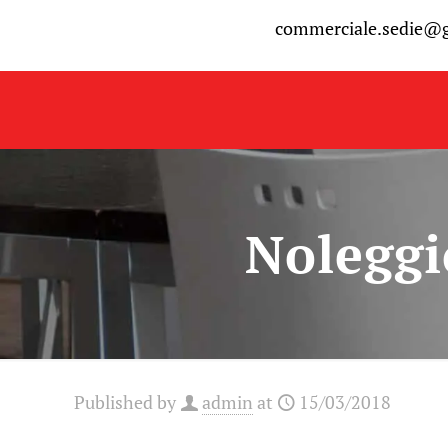
commerciale.sedie@
Noleggi
Published by
admin
at
15/03/2018