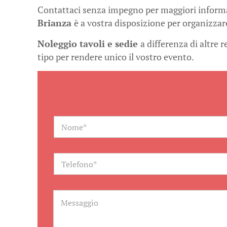
Contattaci senza impegno per maggiori informaz
Brianza
è a vostra disposizione per organizzare
Noleggio tavoli e sedie
a differenza di altre 
tipo per rendere unico il vostro evento.
N
a
m
e
*
T
e
l
e
f
M
o
e
n
s
o
s