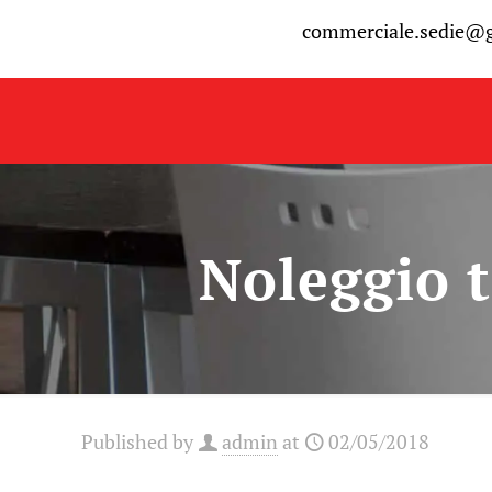
commerciale.sedie@
Noleggio t
Published by
admin
at
02/05/2018