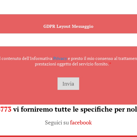
GDPR Layout Messaggio
il contenuto dell'Informativa
Privacy
e presto il mio consenso al trattament
prestazioni oggetto del servizio fornito.
*
Invia
4773
vi forniremo tutte le specifiche per nol
Seguici su
facebook