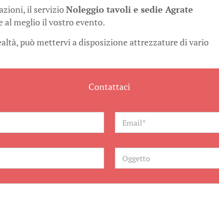
ioni, il servizio
Noleggio tavoli e sedie Agrate
 al meglio il vostro evento.
realtà, può mettervi a disposizione attrezzature di vario
Contattaci
E
m
a
i
l
O
*
g
g
e
t
t
o