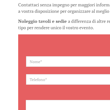
Contattaci senza impegno per maggiori informaz
a vostra disposizione per organizzare al meglio 
Noleggio tavoli e sedie
a differenza di altre 
tipo per rendere unico il vostro evento.
N
a
m
e
*
T
e
l
e
f
o
n
o