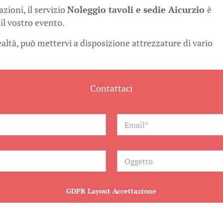
ioni, il servizio
Noleggio tavoli e sedie Aicurzio
è
il vostro evento.
realtà, può mettervi a disposizione attrezzature di vario
Contattaci
E
m
a
i
l
O
*
g
g
e
t
GDPR Layout Accettazione
t
o