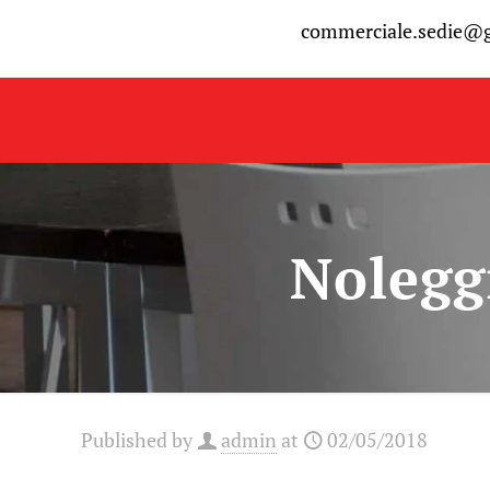
commerciale.sedie@
Noleggi
Published by
admin
at
02/05/2018