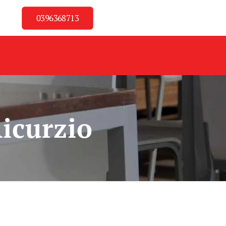
0396368713
Aicurzio