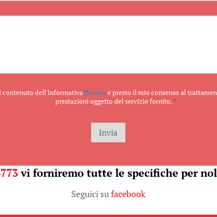
il contenuto dell'Informativa
Privacy
e presto il mio consenso al trattament
prestazioni oggetto del servizio fornito.
*
Invia
4773
vi forniremo tutte le specifiche per nol
Seguici su
facebook