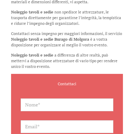
materiali e dimensioni differenti, vi aspetta.
Noleggio tavoli e sedie
non spedisce le attrezzature, le
trasporta direttamente per garantirne l’integrità, la tempistica
e ridurre l’impegno degli organizzatori.
Contattaci senza impegno per maggiori informazioni, il servizio
Noleggio tavoli e sedie Burago di Molgora
è a vostra
disposizione per organizzare al meglio il vostro evento.
Noleggio tavoli e sedie
a differenza di altre realtà, può
mettervi a disposizione attrezzature di vario tipo per rendere
unico il vostro evento.
Contattaci
N
a
m
e
*
E
m
a