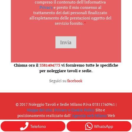
c
compreso il contenuto dell'Informativa
c
Privacy
e presto il mio consenso al
e
trattamento dei dati personali finalizzato
t
all'espletamento delle prestazioni oggetto del
t
servizio fornito.
*
a
z
i
o
Invia
n
e
G
D
Chiama ora il
3381404773
vi forniremo tutte le specifiche
P
per noleggiare tavoli e sedie.
R
*
Seguici su
facebook
© 2017 Noleggio Tavoli e Sedie Milano P.iva 07811760961 |
Mappa del sito
|
Privacy e Cookie Policy
Sito e
posizionamento realizzato dall'
Agenzia web Milano
Web
Revolution.
Telefono
WhatsApp