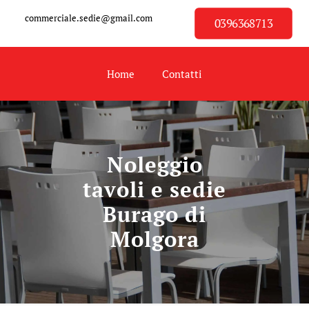
commerciale.sedie@gmail.com
0396368713
Home
Contatti
Noleggio
tavoli e sedie
Burago di
Molgora