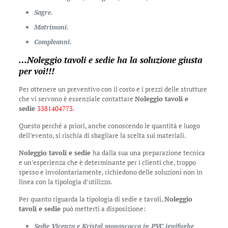
Sagre.
Matrimoni.
Compleanni.
…
Noleggio tavoli e sedie
ha la soluzione giusta
per voi!!!
Per ottenere un preventivo con il costo e i prezzi delle strutture
che vi servono è essenziale contattare
Noleggio tavoli e
sedie
3381404773
.
Questo perché a priori, anche conoscendo le quantità e luogo
dell’evento, si rischia di sbagliare la scelta sui materiali.
Noleggio tavoli e sedie
ha dalla sua una preparazione tecnica
e un’esperienza che è determinante per i clienti che, troppo
spesso e involontariamente, richiedono delle soluzioni non in
linea con la tipologia d’utilizzo.
Per quanto riguarda la tipologia di sedie e tavoli,
Noleggio
tavoli e sedie
può metterti a disposizione:
Sedie Vicenza e Kristal monoscocca in PVC ignifughe