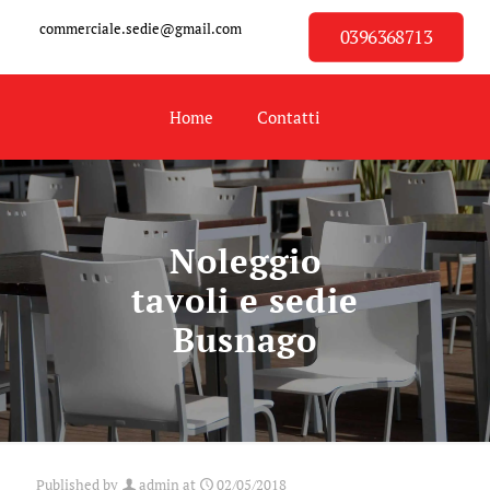
commerciale.sedie@gmail.com
0396368713
Home
Contatti
Noleggio
tavoli e sedie
Busnago
Published by
admin
at
02/05/2018