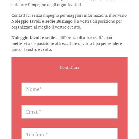
e ridurre l’impegno degli organizzatori.
Contattaci senza impegno per maggiori informazioni, il servizio
Noleggio tavoli e sedie Busnago
è a vostra disposizione per
organizzare al meglio il vostro evento.
Noleggio tavoli e sedie
a differenza di altre realtà, può
mettervi a disposizione attrezzature di vario tipo per rendere
unico il vostro evento.
Contattaci
N
a
m
e
*
E
m
a
i
l
T
*
e