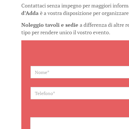
Contattaci senza impegno per maggiori informaz
d’Adda
è a vostra disposizione per organizzare 
Noleggio tavoli e sedie
a differenza di altre 
tipo per rendere unico il vostro evento.
N
a
m
e
*
T
e
l
e
f
o
n
o