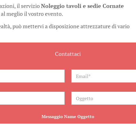
ioni, il servizio
Noleggio tavoli e sedie Cornate
al meglio il vostro evento.
realtà, può mettervi a disposizione attrezzature di vario
Contattaci
E
m
a
i
l
O
*
g
g
e
t
Messaggio Name Oggetto
t
o