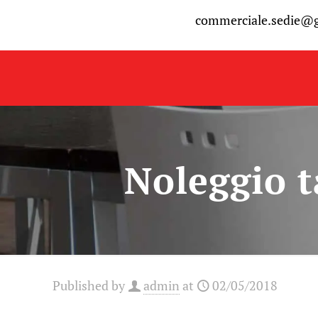
commerciale.sedie@
Noleggio t
Published by
admin
at
02/05/2018