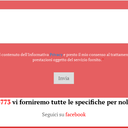
il contenuto dell'Informativa
Privacy
e presto il mio consenso al trattament
prestazioni oggetto del servizio fornito.
*
Invia
4773
vi forniremo tutte le specifiche per nol
Seguici su
facebook