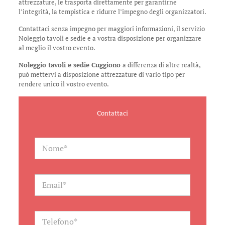
attrezzature, le trasporta direttamente per garantirne
l’integrità, la tempistica e ridurre l’impegno degli organizzatori.
Contattaci senza impegno per maggiori informazioni, il servizio
Noleggio tavoli e sedie e a vostra disposizione per organizzare
al meglio il vostro evento.
Noleggio tavoli e sedie Cuggiono
a differenza di altre realtà,
può mettervi a disposizione attrezzature di vario tipo per
rendere unico il vostro evento.
Contattaci
N
a
m
e
*
E
m
a
i
l
T
*
e