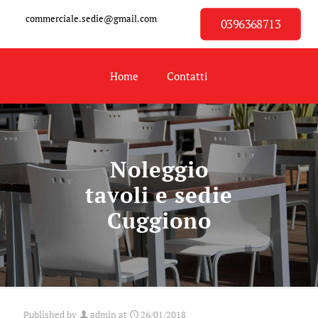
commerciale.sedie@gmail.com
0396368713
Home
Contatti
Noleggio
tavoli e sedie
Cuggiono
Published by
admin
at
26/01/2018