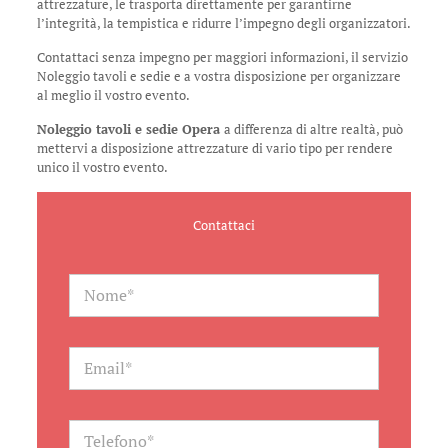
attrezzature, le trasporta direttamente per garantirne
l’integrità, la tempistica e ridurre l’impegno degli organizzatori.
Contattaci senza impegno per maggiori informazioni, il servizio
Noleggio tavoli e sedie e a vostra disposizione per organizzare
al meglio il vostro evento.
Noleggio tavoli e sedie Opera
a differenza di altre realtà, può
mettervi a disposizione attrezzature di vario tipo per rendere
unico il vostro evento.
Contattaci
N
a
m
e
*
E
m
a
i
l
T
*
e