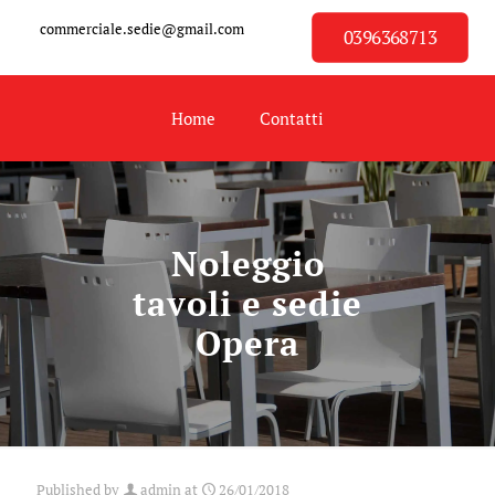
commerciale.sedie@gmail.com
0396368713
Home
Contatti
Noleggio
tavoli e sedie
Opera
Published by
admin
at
26/01/2018