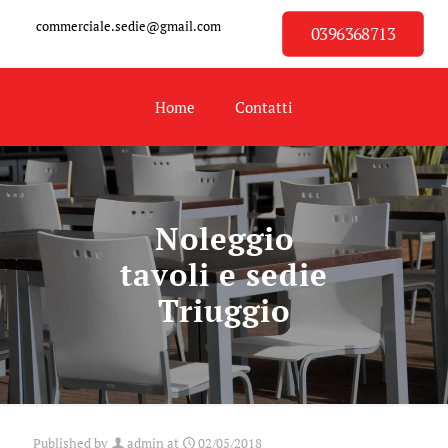
commerciale.sedie@gmail.com
0396368713
Home
Contatti
Noleggio
tavoli e sedie
Triuggio
Published by
admin
at
02/05/2018