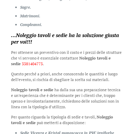
Sagre.
Matrimoni.
Compleanni.
…
Noleggio tavoli e sedie
ha la soluzione giusta
per voi!!!
Per ottenere un preventivo con il costo e i prezzi delle strutture
che vi servono è essenziale contattare
Noleggio tavoli e
sedie
3381404773
.
Questo perché a priori, anche conoscendo le quantità e luogo
dell’evento, si rischia di sbagliare la scelta sui materiali.
Noleggio tavoli e sedie
ha dalla sua una preparazione tecnica
e un’esperienza che è determinante per i clienti che, troppo
spesso e involontariamente, richiedono delle soluzioni non in
linea con la tipologia d’utilizzo.
Per quanto riguarda la tipologia di sedie e tavoli,
Noleggio
tavoli e sedie
può metterti a disposizione:
Sedie Vicenza e Kristal monoscocca in PVC ignifughe