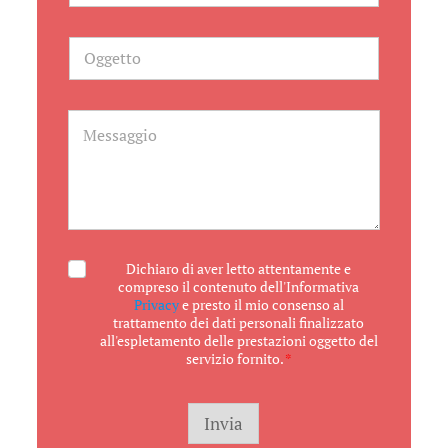
l
e
f
O
o
g
n
g
o
e
A
t
M
c
t
e
c
o
s
e
s
t
a
t
g
a
g
z
i
i
o
o
A
Dichiaro di aver letto attentamente e
n
c
compreso il contenuto dell'Informativa
e
c
Privacy
e presto il mio consenso al
T
e
trattamento dei dati personali finalizzato
e
t
all'espletamento delle prestazioni oggetto del
l
t
e
servizio fornito.
*
a
f
z
o
i
n
o
Invia
o
n
M