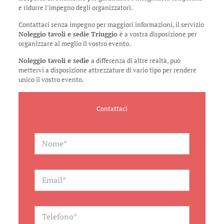
e ridurre l’impegno degli organizzatori.
Contattaci senza impegno per maggiori informazioni, il servizio
Noleggio tavoli e sedie Triuggio
è a vostra disposizione per
organizzare al meglio il vostro evento.
Noleggio tavoli e sedie
a differenza di altre realtà, può
mettervi a disposizione attrezzature di vario tipo per rendere
unico il vostro evento.
Contattaci
N
a
m
e
*
E
m
a
i
l
T
*
e