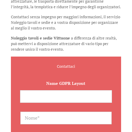
attrezzature, le trasporta direttamente per garantirne
l’integrità, la tempistica e ridurre l’impegno degli organizzatori.
Contattaci senza impegno per maggiori informazioni, il servizio
Noleggio tavoli e sedie e a vostra disposizione per organizzare
al meglio il vostro evento.
Noleggio tavoli e sedie Vittuone
a differenza di altre realtà,
può mettervi a disposizione attrezzature di vario tipo per
rendere unico il vostro evento.
Contattaci
Name GDPR Layout
N
a
m
e