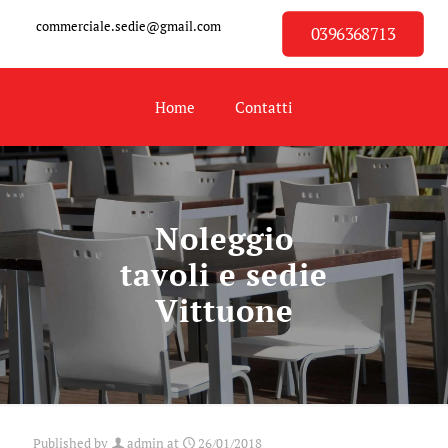
commerciale.sedie@gmail.com
0396368713
Home
Contatti
Noleggio
tavoli e sedie
Vittuone
Published by
admin
at
26/01/2018