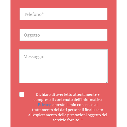
i
l
T
*
e
l
e
f
O
o
g
n
g
o
e
t
M
t
e
o
s
s
a
g
g
i
o
A
Dichiaro di aver letto attentamente e
c
compreso il contenuto dell'Informativa
c
Privacy
e presto il mio consenso al
e
trattamento dei dati personali finalizzato
t
all'espletamento delle prestazioni oggetto del
t
servizio fornito.
*
a