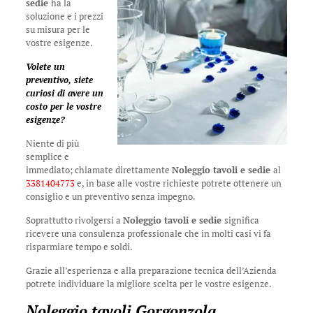
sedie
ha la
soluzione e i prezzi
su misura per le
vostre esigenze.
Volete un
preventivo, siete
curiosi di avere un
costo per le vostre
esigenze?
Niente di più
semplice e
immediato; chiamate direttamente
Noleggio tavoli e sedie
al
3381404773
e, in base alle vostre richieste potrete ottenere un
consiglio e un preventivo senza impegno.
Soprattutto rivolgersi a
Noleggio tavoli e sedie
significa
ricevere una consulenza professionale che in molti casi vi fa
risparmiare tempo e soldi.
Grazie all’esperienza e alla preparazione tecnica dell’Azienda
potrete individuare la migliore scelta per le vostre esigenze.
Noleggio tavoli Gorgonzola