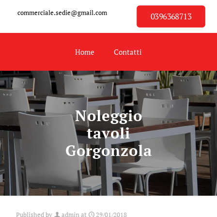
commerciale.sedie@gmail.com
0396368713
Home
Contatti
Noleggio
tavoli
Gorgonzola
Published by
admin
at
29/01/2018