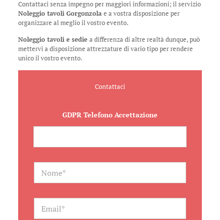
Contattaci senza impegno per maggiori informazioni; il servizio
Noleggio tavoli Gorgonzola
e a vostra disposizione per
organizzare al meglio il vostro evento.
Noleggio tavoli e sedie
a differenza di altre realtà dunque, può
mettervi a disposizione attrezzature di vario tipo per rendere
unico il vostro evento.
Contattaci
GDPR Telefono Accettazione
N
a
m
e
*
E
m
a