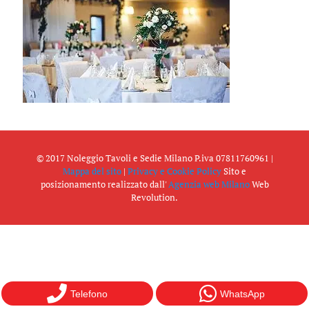
© 2017 Noleggio Tavoli e Sedie Milano P.iva 07811760961 |
Mappa del sito
|
Privacy e Cookie Policy
Sito e
posizionamento realizzato dall'
Agenzia web Milano
Web
Revolution.
Telefono
WhatsApp