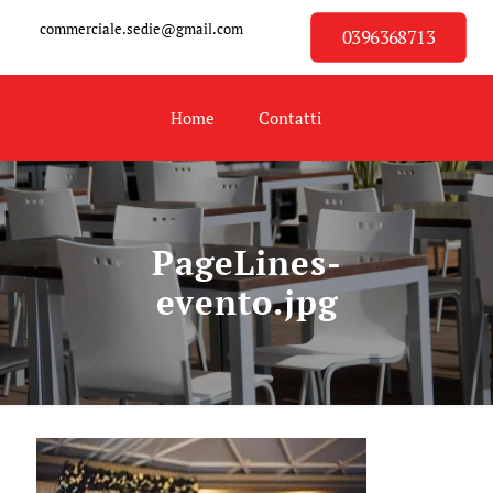
commerciale.sedie@gmail.com
0396368713
Home
Contatti
PageLines-
evento.jpg