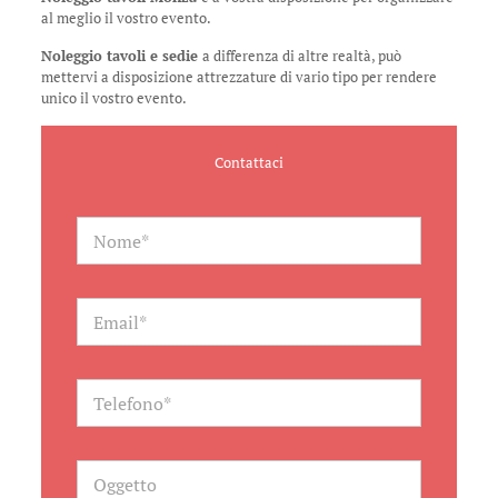
al meglio il vostro evento.
Noleggio tavoli e sedie
a differenza di altre realtà, può
mettervi a disposizione attrezzature di vario tipo per rendere
unico il vostro evento.
Contattaci
N
a
m
e
*
E
m
a
i
l
T
*
e
l
e
f
O
o
g