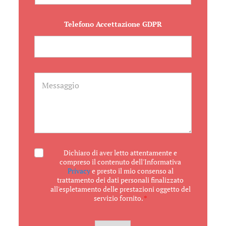
n
g
o
e
t
Telefono Accettazione GDPR
t
o
M
e
s
s
a
g
g
i
o
A
Dichiaro di aver letto attentamente e
c
compreso il contenuto dell'Informativa
c
Privacy
e presto il mio consenso al
e
trattamento dei dati personali finalizzato
t
all'espletamento delle prestazioni oggetto del
t
servizio fornito.
*
a
z
i