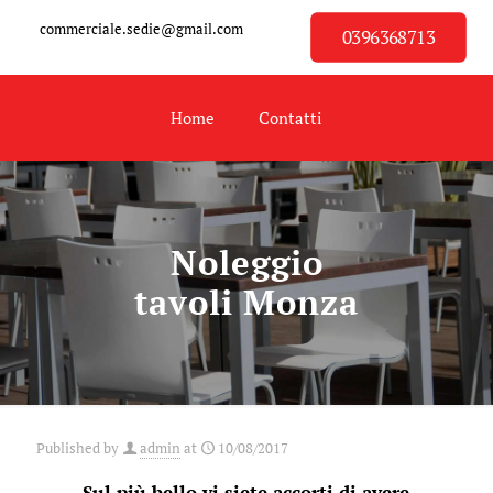
commerciale.sedie@gmail.com
0396368713
Home
Contatti
Noleggio
tavoli Monza
Published by
admin
at
10/08/2017
Sul più bello vi siete accorti di avere