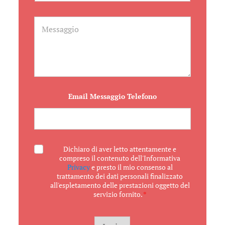
g
o
e
t
M
t
e
o
s
s
a
g
g
i
o
Email Messaggio Telefono
A
Dichiaro di aver letto attentamente e
c
compreso il contenuto dell'Informativa
c
Privacy
e presto il mio consenso al
e
trattamento dei dati personali finalizzato
t
all'espletamento delle prestazioni oggetto del
t
servizio fornito.
*
a
z
i