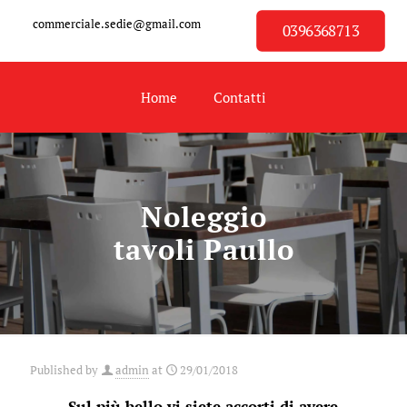
commerciale.sedie@gmail.com
0396368713
Home
Contatti
Noleggio
tavoli Paullo
Published by
admin
at
29/01/2018
Sul più bello vi siete accorti di avere