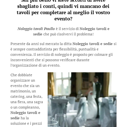
sbagliato i conti, quindi vi mancano dei
tavoli per completare al meglio il vostro
evento?
Noleggio tavoli Paullo
è il servizio di
Noleggio tavoli e
sedie
che può risolvervi il problema!
Presente da anni sul mercato la ditta
Noleggio tavoli e sedie
si
è sempre contraddistinta per flessibilità, puntualità e
convenienza. Il servizio di noleggio è proposto per colmare gli
inconvenienti che si possono verificare durante
l’organizzazione di un evento.
Che dobbiate
organizzare un
evento che sia un
matrimonio, un
catering, una festa,
una fiera, una sagra
o un compleanno,
Noleggio tavoli e
sedie
ha la
soluzione e i prezzi