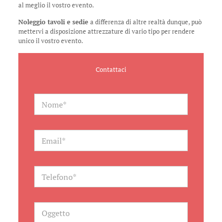
al meglio il vostro evento.
Noleggio tavoli e sedie
a differenza di altre realtà dunque, può
mettervi a disposizione attrezzature di vario tipo per rendere
unico il vostro evento.
Contattaci
N
a
m
e
*
E
m
a
i
l
T
*
e
l
e
f
O
o
g
n