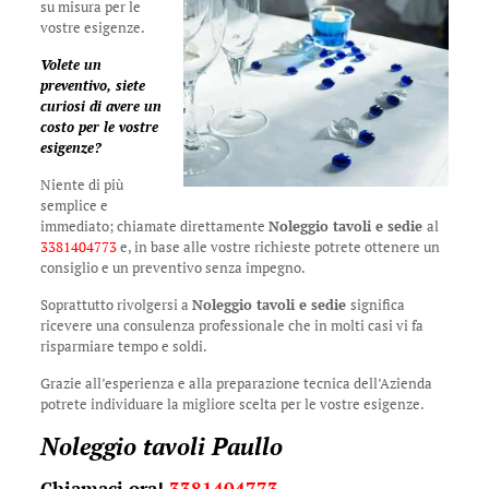
su misura per le
vostre esigenze.
Volete un
preventivo, siete
curiosi di avere un
costo per le vostre
esigenze?
Niente di più
semplice e
immediato; chiamate direttamente
Noleggio tavoli e sedie
al
3381404773
e, in base alle vostre richieste potrete ottenere un
consiglio e un preventivo senza impegno.
Soprattutto rivolgersi a
Noleggio tavoli e sedie
significa
ricevere una consulenza professionale che in molti casi vi fa
risparmiare tempo e soldi.
Grazie all’esperienza e alla preparazione tecnica dell’Azienda
potrete individuare la migliore scelta per le vostre esigenze.
Noleggio tavoli Paullo
Chiamaci ora!
3381404773