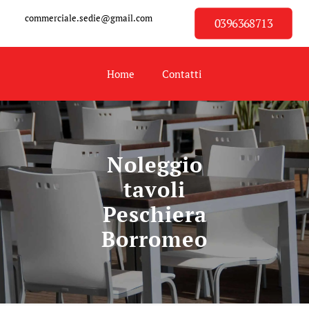
commerciale.sedie@gmail.com
0396368713
Home
Contatti
Noleggio
tavoli
Peschiera
Borromeo