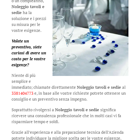
o un compleanno,
Noleggio tavoli e
sedie
ha la
soluzione e i prezzi
su misura per le
vostre esigenze.
Volete un
preventivo, siete
curiosi di avere un
costo per le vostre
esigenze?
Niente di più
semplice e
immediato; chiamate direttamente
Noleggio tavoli e sedie
al
3381404773
e, in base alle vostre richieste potrete ottenere un
consiglio e un preventivo senza impegno.
Soprattutto rivolgersi a
Noleggio tavoli e sedie
significa
ricevere una consulenza professionale che in molti casi vi fa
risparmiare tempo e soldi.
Grazie all’esperienza e alla preparazione tecnica dell’Azienda
potrete individuare la migliore scelta per le vostre esigenze.