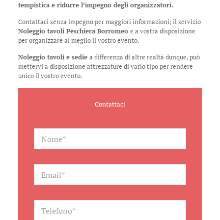
tempistica e ridurre l’impegno degli organizzatori.
Contattaci senza impegno per maggiori informazioni; il servizio
Noleggio tavoli Peschiera Borromeo
e a vostra disposizione
per organizzare al meglio il vostro evento.
Noleggio tavoli e sedie
a differenza di altre realtà dunque, può
mettervi a disposizione attrezzature di vario tipo per rendere
unico il vostro evento.
Contattaci
N
a
m
e
*
E
m
a
i
l
T
*
e