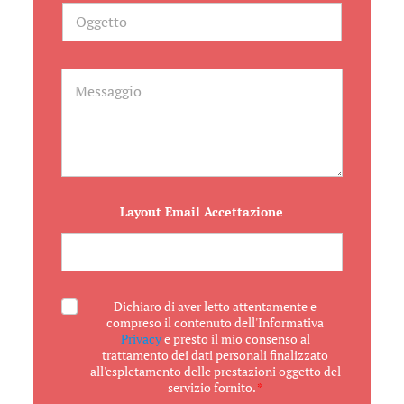
f
O
o
g
n
g
o
e
t
M
t
e
o
s
s
a
g
g
i
o
Layout Email Accettazione
A
Dichiaro di aver letto attentamente e
c
compreso il contenuto dell'Informativa
c
Privacy
e presto il mio consenso al
e
trattamento dei dati personali finalizzato
t
all'espletamento delle prestazioni oggetto del
t
servizio fornito.
*
a