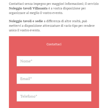
Contattaci senza impegno per maggiori informazioni; il servizio
Noleggio tavoli Villasanta
è a vostra disposizione per
organizzare al meglio il vostro evento.
Noleggio tavoli e sedie
a differenza di altre realtà, può
mettervi a disposizione attrezzature di vario tipo per rendere
unico il vostro evento.
Contattaci
N
a
m
e
*
E
m
a
i
l
T
*
e
l
e