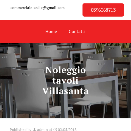
commerciale.sedie@gmail.com
0396368713
Home
Contatti
Noleggio
tavoli
Villasanta
Published by
admin
at
02/05/2018