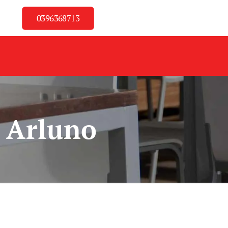
0396368713
i Arluno