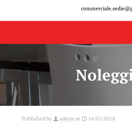
commerciale.sedie@
Noleggi
Published by
admin
at
16/03/2018