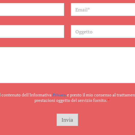
E
m
a
i
l
O
*
g
g
e
t
t
o
il contenuto dell'Informativa
Privacy
e presto il mio consenso al trattament
prestazioni oggetto del servizio fornito.
*
Invia