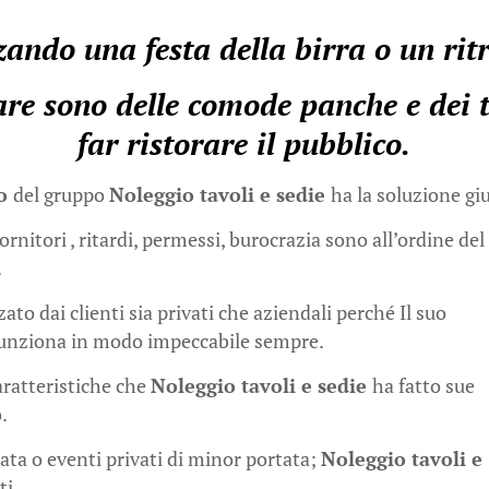
ando una festa della birra o un rit
e sono delle comode panche e dei ta
far ristorare il pubblico.
no
del gruppo
Noleggio tavoli e sedie
ha la soluzione giu
rnitori , ritardi, permessi, burocrazia sono all’ordine del
.
ato dai clienti sia privati che aziendali perché Il suo
funziona in modo impeccabile sempre.
aratteristiche che
Noleggio tavoli e sedie
ha fatto sue
.
ta o eventi privati di minor portata;
Noleggio tavoli e
ti.