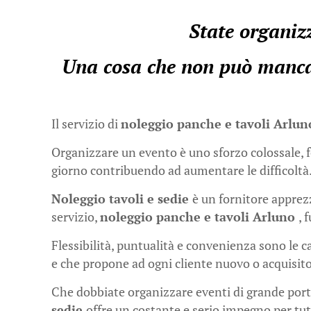
State organizz
Una cosa che non può mancar
Il servizio di
noleggio panche e tavoli Arlu
Organizzare un evento è uno sforzo colossale, fo
giorno contribuendo ad aumentare le difficoltà
Noleggio tavoli e sedie
è un fornitore apprezz
servizio,
noleggio panche e tavoli Arluno
, 
Flessibilità, puntualità e convenienza sono le c
e che propone ad ogni cliente nuovo o acquisito
Che dobbiate organizzare eventi di grande porta
sedie
offre un costante e serio impegno per tut