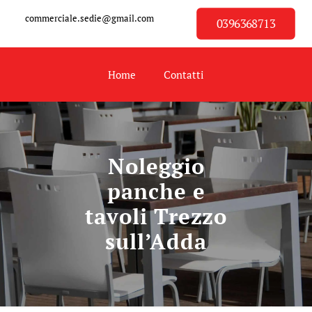
commerciale.sedie@gmail.com
0396368713
Home
Contatti
Noleggio
panche e
tavoli Trezzo
sull’Adda