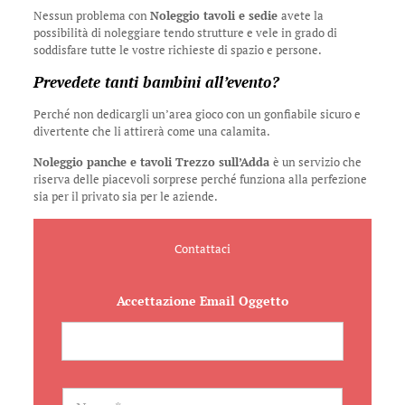
Nessun problema con
Noleggio tavoli e sedie
avete la
possibilità di noleggiare tendo strutture e vele in grado di
soddisfare tutte le vostre richieste di spazio e persone.
Prevedete tanti bambini all’evento?
Perché non dedicargli un’area gioco con un gonfiabile sicuro e
divertente che li attirerà come una calamita.
Noleggio panche e tavoli Trezzo sull’Adda
è un servizio che
riserva delle piacevoli sorprese perché funziona alla perfezione
sia per il privato sia per le aziende.
Contattaci
Accettazione Email Oggetto
N