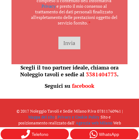
compreso il contenuto dell'Informativa
c
Privacy
e presto il mio consenso al
e
trattamento dei dati personali finalizzato
t
all'espletamento delle prestazioni oggetto del
t
servizio fornito.
*
a
z
i
o
Invia
n
e
G
D
Scegli il tuo partner ideale, chiama ora
P
Noleggio tavoli e sedie
R
al
3381404773
.
*
Seguici su
facebook
© 2017 Noleggio Tavoli e Sedie Milano P.iva 07811760961 |
Mappa del sito
|
Privacy e Cookie Policy
Sito e
posizionamento realizzato dall'
Agenzia web Milano
Web
Revolution.
Telefono
WhatsApp